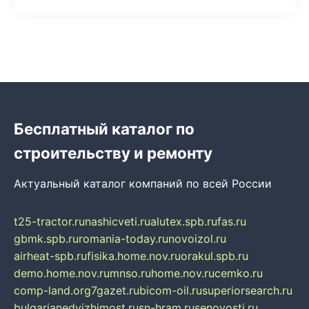
Бесплатный каталог по
строительству и ремонту
Актуальный каталог компаний по всей России
t25-tractor.ru
nashicveti.ru
alutex.spb.ru
fas.ru
gbmk.spb.ru
romania-today.ru
novoizol.ru
airheat-spb.ru
fisika.home.nov.ru
orakul.spb.ru
demo.home.nov.ru
mnso.ru
home.nov.ru
cemko.ru
comp-land.org
7gazet.ru
bicom-oil.ru
superiorsearch.ru
bulgarianedvizhimost.ru
sn-hram.ru
senovosti.ru