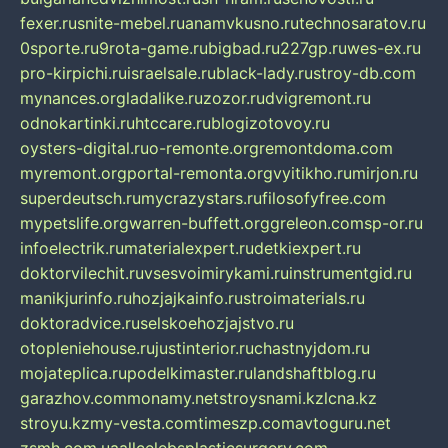
fexer.ru
snite-mebel.ru
anamvkusno.ru
technosaratov.ru
0sporte.ru
9rota-game.ru
bigbad.ru
227gp.ru
wes-ex.ru
pro-kirpichi.ru
israelsale.ru
black-lady.ru
stroy-db.com
mynances.org
ladalike.ru
zozor.ru
dvigremont.ru
odnokartinki.ru
htccare.ru
blogizotovoy.ru
oysters-digital.ru
o-remonte.org
remontdoma.com
myremont.org
portal-remonta.org
vyitikho.ru
mirjon.ru
superdeutsch.ru
mycrazystars.ru
filosofyfree.com
mypetslife.org
warren-buffett.org
greleon.com
sp-or.ru
infoelectrik.ru
materialexpert.ru
detkiexpert.ru
doktorvilechit.ru
vsesvoimirykami.ru
instrumentgid.ru
manikjurinfo.ru
hozjajkainfo.ru
stroimaterials.ru
doktoradvice.ru
selskoehozjajstvo.ru
otopleniehouse.ru
justinterior.ru
chastnyjdom.ru
mojateplica.ru
podelkimaster.ru
landshaftblog.ru
garazhov.com
monamy.net
stroysnami.kz
lcna.kz
stroyu.kz
my-vesta.com
timeszp.com
avtoguru.net