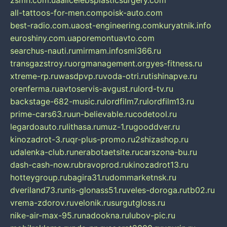
zsmh.com.ua
allcelebsplasticsurgery.com
all-tattoos-for-men.com
poisk-auto.com
best-radio.com.ua
ost-engineering.com
kuryatnik.info
euroshiny.com.ua
poremontuavto.com
searchus-nauti.ru
mirmam.info
smi366.ru
transgazstroy.ru
orgmanagement.org
yes-fitness.ru
xtreme-rp.ru
wasdpvp.ru
voda-otri.ru
tishinapve.ru
orenferma.ru
avtoservis-avgust.ru
lord-tv.ru
backstage-682-music.ru
lordfilm7.ru
lordfilm13.ru
prime-cars63.ru
un-believable.ru
codetool.ru
legardoauto.ru
lithasa.ru
muz-1.ru
gooddver.ru
kinozadrot-3.ru
qr-plus-promo.ru
2shizashop.ru
udalenka-club.ru
nerabotaetsite.ru
carszona-bu.ru
dash-cash-now.ru
bravoprod.ru
kinozadrot13.ru
hotteygroup.ru
bagira31.ru
dommarketnsk.ru
dveriland73.ru
nis-glonass51.ru
veles-doroga.ru
tb02.ru
vrema-zdorov.ru
velonik.ru
surgutgloss.ru
nike-air-max-95.ru
nadookna.ru
lubov-pic.ru