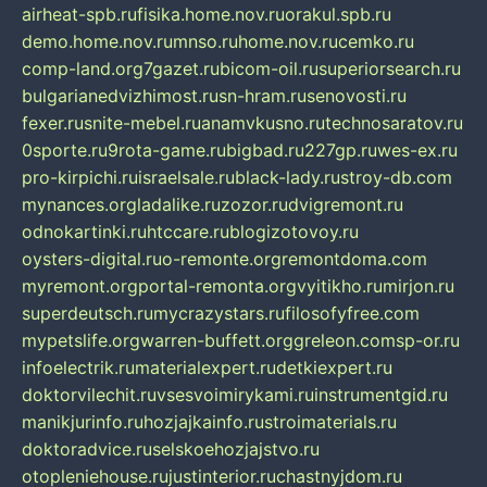
airheat-spb.ru
fisika.home.nov.ru
orakul.spb.ru
demo.home.nov.ru
mnso.ru
home.nov.ru
cemko.ru
comp-land.org
7gazet.ru
bicom-oil.ru
superiorsearch.ru
bulgarianedvizhimost.ru
sn-hram.ru
senovosti.ru
fexer.ru
snite-mebel.ru
anamvkusno.ru
technosaratov.ru
0sporte.ru
9rota-game.ru
bigbad.ru
227gp.ru
wes-ex.ru
pro-kirpichi.ru
israelsale.ru
black-lady.ru
stroy-db.com
mynances.org
ladalike.ru
zozor.ru
dvigremont.ru
odnokartinki.ru
htccare.ru
blogizotovoy.ru
oysters-digital.ru
o-remonte.org
remontdoma.com
myremont.org
portal-remonta.org
vyitikho.ru
mirjon.ru
superdeutsch.ru
mycrazystars.ru
filosofyfree.com
mypetslife.org
warren-buffett.org
greleon.com
sp-or.ru
infoelectrik.ru
materialexpert.ru
detkiexpert.ru
doktorvilechit.ru
vsesvoimirykami.ru
instrumentgid.ru
manikjurinfo.ru
hozjajkainfo.ru
stroimaterials.ru
doktoradvice.ru
selskoehozjajstvo.ru
otopleniehouse.ru
justinterior.ru
chastnyjdom.ru