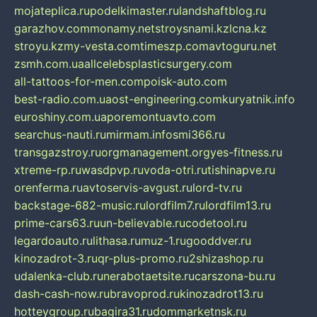
mojateplica.ru
podelkimaster.ru
landshaftblog.ru
garazhov.com
monamy.net
stroysnami.kz
lcna.kz
stroyu.kz
my-vesta.com
timeszp.com
avtoguru.net
zsmh.com.ua
allcelebsplasticsurgery.com
all-tattoos-for-men.com
poisk-auto.com
best-radio.com.ua
ost-engineering.com
kuryatnik.info
euroshiny.com.ua
poremontuavto.com
searchus-nauti.ru
mirmam.info
smi366.ru
transgazstroy.ru
orgmanagement.org
yes-fitness.ru
xtreme-rp.ru
wasdpvp.ru
voda-otri.ru
tishinapve.ru
orenferma.ru
avtoservis-avgust.ru
lord-tv.ru
backstage-682-music.ru
lordfilm7.ru
lordfilm13.ru
prime-cars63.ru
un-believable.ru
codetool.ru
legardoauto.ru
lithasa.ru
muz-1.ru
gooddver.ru
kinozadrot-3.ru
qr-plus-promo.ru
2shizashop.ru
udalenka-club.ru
nerabotaetsite.ru
carszona-bu.ru
dash-cash-now.ru
bravoprod.ru
kinozadrot13.ru
hotteygroup.ru
bagira31.ru
dommarketnsk.ru