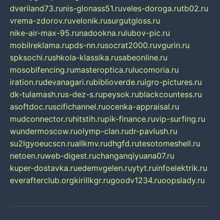
dveriland73.ru
nis-glonass51.ru
veles-doroga.ru
tb02.ru
vrema-zdorov.ru
velonik.ru
surgutgloss.ru
nike-air-max-95.ru
nadookna.ru
lubov-pic.ru
mobilreklama.ru
pds-nn.ru
socrat2000.ru
vgurin.ru
spksochi.ru
shkola-klassika.ru
sabeonline.ru
mosoblfencing.ru
masteroptica.ru
lucomoria.ru
iration.ru
devanagari.ru
biblioverde.ru
igro-pictures.ru
dk-tulamash.ru
s-dez-s.ru
peysok.ru
blackcountess.ru
asoftdoc.ru
scifichannel.ru
ocenka-appraisal.ru
mudconnector.ru
hitstih.ru
pik-finance.ru
vip-surfing.ru
wundermoscow.ru
olymp-clan.ru
dr-pavlush.ru
su2lgyoeucscn.ru
allkmv.ru
dhgfd.ru
tesotomeshell.ru
netoen.ru
web-digest.ru
changanqiyuana07.ru
kuper-dostavka.ru
edemvgelen.ru
ytyt.ru
infoelektrik.ru
everafterclub.org
kirillkgr.ru
goodv1234.ru
oopslady.ru