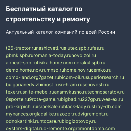
Бесплатный каталог по
строительству и ремонту
Актуальный каталог компаний по всей России
t25-tractor.ru
nashicveti.ru
alutex.spb.ru
fas.ru
gbmk.spb.ru
romania-today.ru
novoizol.ru
airheat-spb.ru
fisika.home.nov.ru
orakul.spb.ru
demo.home.nov.ru
mnso.ru
home.nov.ru
cemko.ru
comp-land.org
7gazet.ru
bicom-oil.ru
superiorsearch.ru
bulgarianedvizhimost.ru
sn-hram.ru
senovosti.ru
fexer.ru
snite-mebel.ru
anamvkusno.ru
technosaratov.ru
0sporte.ru
9rota-game.ru
bigbad.ru
227gp.ru
wes-ex.ru
pro-kirpichi.ru
israelsale.ru
black-lady.ru
stroy-db.com
mynances.org
ladalike.ru
zozor.ru
dvigremont.ru
odnokartinki.ru
htccare.ru
blogizotovoy.ru
oysters-digital.ru
o-remonte.org
remontdoma.com