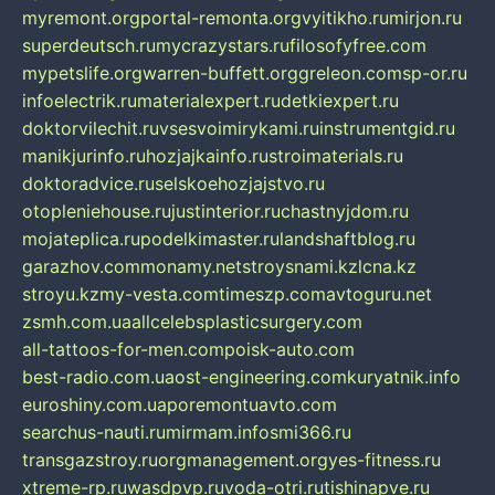
myremont.org
portal-remonta.org
vyitikho.ru
mirjon.ru
superdeutsch.ru
mycrazystars.ru
filosofyfree.com
mypetslife.org
warren-buffett.org
greleon.com
sp-or.ru
infoelectrik.ru
materialexpert.ru
detkiexpert.ru
doktorvilechit.ru
vsesvoimirykami.ru
instrumentgid.ru
manikjurinfo.ru
hozjajkainfo.ru
stroimaterials.ru
doktoradvice.ru
selskoehozjajstvo.ru
otopleniehouse.ru
justinterior.ru
chastnyjdom.ru
mojateplica.ru
podelkimaster.ru
landshaftblog.ru
garazhov.com
monamy.net
stroysnami.kz
lcna.kz
stroyu.kz
my-vesta.com
timeszp.com
avtoguru.net
zsmh.com.ua
allcelebsplasticsurgery.com
all-tattoos-for-men.com
poisk-auto.com
best-radio.com.ua
ost-engineering.com
kuryatnik.info
euroshiny.com.ua
poremontuavto.com
searchus-nauti.ru
mirmam.info
smi366.ru
transgazstroy.ru
orgmanagement.org
yes-fitness.ru
xtreme-rp.ru
wasdpvp.ru
voda-otri.ru
tishinapve.ru