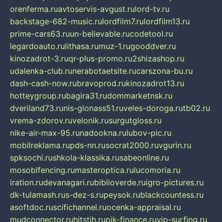
orenferma.ru
avtoservis-avgust.ru
lord-tv.ru
backstage-682-music.ru
lordfilm7.ru
lordfilm13.ru
prime-cars63.ru
un-believable.ru
codetool.ru
legardoauto.ru
lithasa.ru
muz-1.ru
gooddver.ru
kinozadrot-3.ru
qr-plus-promo.ru
2shizashop.ru
udalenka-club.ru
nerabotaetsite.ru
carszona-bu.ru
dash-cash-now.ru
bravoprod.ru
kinozadrot13.ru
hotteygroup.ru
bagira31.ru
dommarketnsk.ru
dveriland73.ru
nis-glonass51.ru
veles-doroga.ru
tb02.ru
vrema-zdorov.ru
velonik.ru
surgutgloss.ru
nike-air-max-95.ru
nadookna.ru
lubov-pic.ru
mobilreklama.ru
pds-nn.ru
socrat2000.ru
vgurin.ru
spksochi.ru
shkola-klassika.ru
sabeonline.ru
mosoblfencing.ru
masteroptica.ru
lucomoria.ru
iration.ru
devanagari.ru
biblioverde.ru
igro-pictures.ru
dk-tulamash.ru
s-dez-s.ru
peysok.ru
blackcountess.ru
asoftdoc.ru
scifichannel.ru
ocenka-appraisal.ru
mudconnector.ru
hitstih.ru
pik-finance.ru
vip-surfing.ru