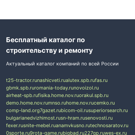
Бесплатный каталог по
строительству и ремонту
Актуальный каталог компаний по всей России
t25-tractor.ru
nashicveti.ru
alutex.spb.ru
fas.ru
gbmk.spb.ru
romania-today.ru
novoizol.ru
airheat-spb.ru
fisika.home.nov.ru
orakul.spb.ru
demo.home.nov.ru
mnso.ru
home.nov.ru
cemko.ru
comp-land.org
7gazet.ru
bicom-oil.ru
superiorsearch.ru
bulgarianedvizhimost.ru
sn-hram.ru
senovosti.ru
fexer.ru
snite-mebel.ru
anamvkusno.ru
technosaratov.ru
0sporte.ru
9rota-game.ru
bigbad.ru
227gp.ru
wes-ex.ru