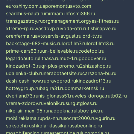
euroshiny.com.ua
poremontuavto.com
searchus-nauti.ru
mirmam.info
smi366.ru
transgazstroy.ru
orgmanagement.org
yes-fitness.ru
xtreme-rp.ru
wasdpvp.ru
voda-otri.ru
tishinapve.ru
orenferma.ru
avtoservis-avgust.ru
lord-tv.ru
backstage-682-music.ru
lordfilm7.ru
lordfilm13.ru
prime-cars63.ru
un-believable.ru
codetool.ru
legardoauto.ru
lithasa.ru
muz-1.ru
gooddver.ru
kinozadrot-3.ru
qr-plus-promo.ru
2shizashop.ru
udalenka-club.ru
nerabotaetsite.ru
carszona-bu.ru
dash-cash-now.ru
bravoprod.ru
kinozadrot13.ru
hotteygroup.ru
bagira31.ru
dommarketnsk.ru
dveriland73.ru
nis-glonass51.ru
veles-doroga.ru
tb02.ru
vrema-zdorov.ru
velonik.ru
surgutgloss.ru
nike-air-max-95.ru
nadookna.ru
lubov-pic.ru
mobilreklama.ru
pds-nn.ru
socrat2000.ru
vgurin.ru
spksochi.ru
shkola-klassika.ru
sabeonline.ru
mosoblfencing.ru
masteroptica.ru
lucomoria.ru