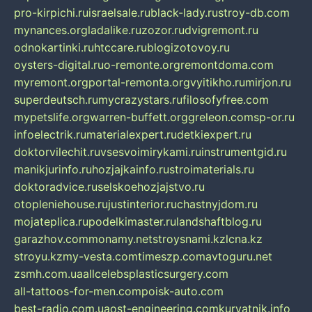
pro-kirpichi.ru
israelsale.ru
black-lady.ru
stroy-db.com
mynances.org
ladalike.ru
zozor.ru
dvigremont.ru
odnokartinki.ru
htccare.ru
blogizotovoy.ru
oysters-digital.ru
o-remonte.org
remontdoma.com
myremont.org
portal-remonta.org
vyitikho.ru
mirjon.ru
superdeutsch.ru
mycrazystars.ru
filosofyfree.com
mypetslife.org
warren-buffett.org
greleon.com
sp-or.ru
infoelectrik.ru
materialexpert.ru
detkiexpert.ru
doktorvilechit.ru
vsesvoimirykami.ru
instrumentgid.ru
manikjurinfo.ru
hozjajkainfo.ru
stroimaterials.ru
doktoradvice.ru
selskoehozjajstvo.ru
otopleniehouse.ru
justinterior.ru
chastnyjdom.ru
mojateplica.ru
podelkimaster.ru
landshaftblog.ru
garazhov.com
monamy.net
stroysnami.kz
lcna.kz
stroyu.kz
my-vesta.com
timeszp.com
avtoguru.net
zsmh.com.ua
allcelebsplasticsurgery.com
all-tattoos-for-men.com
poisk-auto.com
best-radio.com.ua
ost-engineering.com
kuryatnik.info