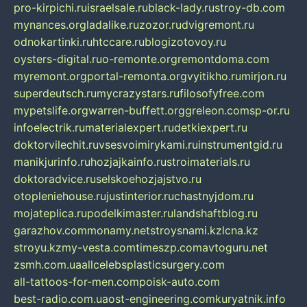
pro-kirpichi.ru
israelsale.ru
black-lady.ru
stroy-db.com
mynances.org
ladalike.ru
zozor.ru
dvigremont.ru
odnokartinki.ru
htccare.ru
blogizotovoy.ru
oysters-digital.ru
o-remonte.org
remontdoma.com
myremont.org
portal-remonta.org
vyitikho.ru
mirjon.ru
superdeutsch.ru
mycrazystars.ru
filosofyfree.com
mypetslife.org
warren-buffett.org
greleon.com
sp-or.ru
infoelectrik.ru
materialexpert.ru
detkiexpert.ru
doktorvilechit.ru
vsesvoimirykami.ru
instrumentgid.ru
manikjurinfo.ru
hozjajkainfo.ru
stroimaterials.ru
doktoradvice.ru
selskoehozjajstvo.ru
otopleniehouse.ru
justinterior.ru
chastnyjdom.ru
mojateplica.ru
podelkimaster.ru
landshaftblog.ru
garazhov.com
monamy.net
stroysnami.kz
lcna.kz
stroyu.kz
my-vesta.com
timeszp.com
avtoguru.net
zsmh.com.ua
allcelebsplasticsurgery.com
all-tattoos-for-men.com
poisk-auto.com
best-radio.com.ua
ost-engineering.com
kuryatnik.info