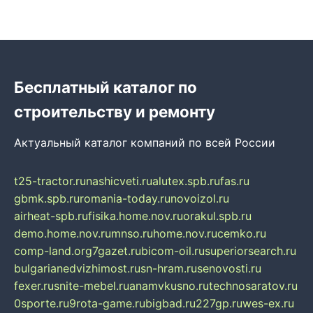
Бесплатный каталог по
строительству и ремонту
Актуальный каталог компаний по всей России
t25-tractor.ru
nashicveti.ru
alutex.spb.ru
fas.ru
gbmk.spb.ru
romania-today.ru
novoizol.ru
airheat-spb.ru
fisika.home.nov.ru
orakul.spb.ru
demo.home.nov.ru
mnso.ru
home.nov.ru
cemko.ru
comp-land.org
7gazet.ru
bicom-oil.ru
superiorsearch.ru
bulgarianedvizhimost.ru
sn-hram.ru
senovosti.ru
fexer.ru
snite-mebel.ru
anamvkusno.ru
technosaratov.ru
0sporte.ru
9rota-game.ru
bigbad.ru
227gp.ru
wes-ex.ru