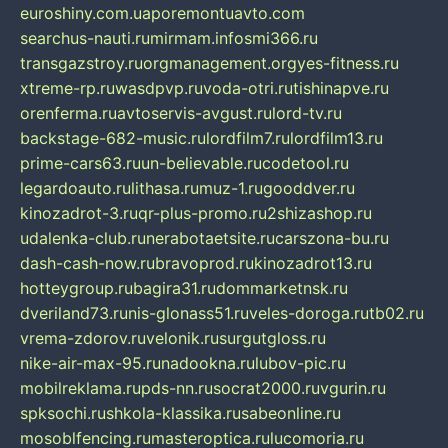
euroshiny.com.ua
poremontuavto.com
searchus-nauti.ru
mirmam.info
smi366.ru
transgazstroy.ru
orgmanagement.org
yes-fitness.ru
xtreme-rp.ru
wasdpvp.ru
voda-otri.ru
tishinapve.ru
orenferma.ru
avtoservis-avgust.ru
lord-tv.ru
backstage-682-music.ru
lordfilm7.ru
lordfilm13.ru
prime-cars63.ru
un-believable.ru
codetool.ru
legardoauto.ru
lithasa.ru
muz-1.ru
gooddver.ru
kinozadrot-3.ru
qr-plus-promo.ru
2shizashop.ru
udalenka-club.ru
nerabotaetsite.ru
carszona-bu.ru
dash-cash-now.ru
bravoprod.ru
kinozadrot13.ru
hotteygroup.ru
bagira31.ru
dommarketnsk.ru
dveriland73.ru
nis-glonass51.ru
veles-doroga.ru
tb02.ru
vrema-zdorov.ru
velonik.ru
surgutgloss.ru
nike-air-max-95.ru
nadookna.ru
lubov-pic.ru
mobilreklama.ru
pds-nn.ru
socrat2000.ru
vgurin.ru
spksochi.ru
shkola-klassika.ru
sabeonline.ru
mosoblfencing.ru
masteroptica.ru
lucomoria.ru