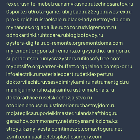
fexer.ru
snite-mebel.ru
anamvkusno.ru
technosaratov.ru
0sporte.ru
9rota-game.ru
bigbad.ru
227gp.ru
wes-ex.ru
pro-kirpichi.ru
israelsale.ru
black-lady.ru
stroy-db.com
mynances.org
ladalike.ru
zozor.ru
dvigremont.ru
odnokartinki.ru
htccare.ru
blogizotovoy.ru
oysters-digital.ru
o-remonte.org
remontdoma.com
myremont.org
portal-remonta.org
vyitikho.ru
mirjon.ru
superdeutsch.ru
mycrazystars.ru
filosofyfree.com
mypetslife.org
warren-buffett.org
greleon.com
sp-or.ru
infoelectrik.ru
materialexpert.ru
detkiexpert.ru
doktorvilechit.ru
vsesvoimirykami.ru
instrumentgid.ru
manikjurinfo.ru
hozjajkainfo.ru
stroimaterials.ru
doktoradvice.ru
selskoehozjajstvo.ru
otopleniehouse.ru
justinterior.ru
chastnyjdom.ru
mojateplica.ru
podelkimaster.ru
landshaftblog.ru
garazhov.com
monamy.net
stroysnami.kz
lcna.kz
stroyu.kz
my-vesta.com
timeszp.com
avtoguru.net
zsmh.com.ua
allcelebsplasticsurgery.com