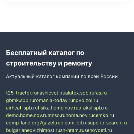
Бесплатный каталог по
строительству и ремонту
Актуальный каталог компаний по всей России
t25-tractor.ru
nashicveti.ru
alutex.spb.ru
fas.ru
gbmk.spb.ru
romania-today.ru
novoizol.ru
airheat-spb.ru
fisika.home.nov.ru
orakul.spb.ru
demo.home.nov.ru
mnso.ru
home.nov.ru
cemko.ru
comp-land.org
7gazet.ru
bicom-oil.ru
superiorsearch.ru
bulgarianedvizhimost.ru
sn-hram.ru
senovosti.ru