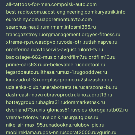
all-tattoos-for-men.com
poisk-auto.com
best-radio.com.ua
ost-engineering.com
kuryatnik.info
euroshiny.com.ua
poremontuavto.com
searchus-nauti.ru
mirmam.info
smi366.ru
transgazstroy.ru
orgmanagement.org
yes-fitness.ru
xtreme-rp.ru
wasdpvp.ru
voda-otri.ru
tishinapve.ru
orenferma.ru
avtoservis-avgust.ru
lord-tv.ru
backstage-682-music.ru
lordfilm7.ru
lordfilm13.ru
prime-cars63.ru
un-believable.ru
codetool.ru
legardoauto.ru
lithasa.ru
muz-1.ru
gooddver.ru
kinozadrot-3.ru
qr-plus-promo.ru
2shizashop.ru
udalenka-club.ru
nerabotaetsite.ru
carszona-bu.ru
dash-cash-now.ru
bravoprod.ru
kinozadrot13.ru
hotteygroup.ru
bagira31.ru
dommarketnsk.ru
dveriland73.ru
nis-glonass51.ru
veles-doroga.ru
tb02.ru
vrema-zdorov.ru
velonik.ru
surgutgloss.ru
nike-air-max-95.ru
nadookna.ru
lubov-pic.ru
mobilreklama.ru
pds-nn.ru
socrat2000.ru
vgurin.ru