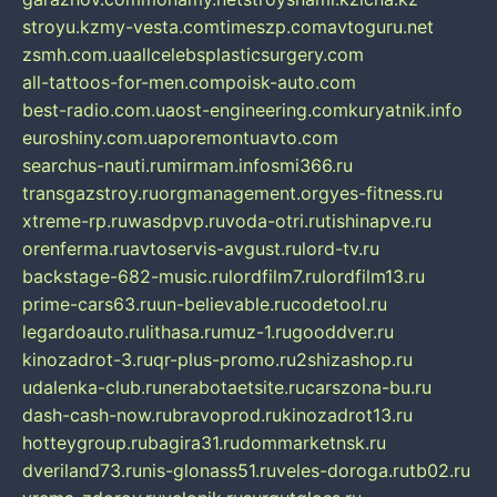
stroyu.kz
my-vesta.com
timeszp.com
avtoguru.net
zsmh.com.ua
allcelebsplasticsurgery.com
all-tattoos-for-men.com
poisk-auto.com
best-radio.com.ua
ost-engineering.com
kuryatnik.info
euroshiny.com.ua
poremontuavto.com
searchus-nauti.ru
mirmam.info
smi366.ru
transgazstroy.ru
orgmanagement.org
yes-fitness.ru
xtreme-rp.ru
wasdpvp.ru
voda-otri.ru
tishinapve.ru
orenferma.ru
avtoservis-avgust.ru
lord-tv.ru
backstage-682-music.ru
lordfilm7.ru
lordfilm13.ru
prime-cars63.ru
un-believable.ru
codetool.ru
legardoauto.ru
lithasa.ru
muz-1.ru
gooddver.ru
kinozadrot-3.ru
qr-plus-promo.ru
2shizashop.ru
udalenka-club.ru
nerabotaetsite.ru
carszona-bu.ru
dash-cash-now.ru
bravoprod.ru
kinozadrot13.ru
hotteygroup.ru
bagira31.ru
dommarketnsk.ru
dveriland73.ru
nis-glonass51.ru
veles-doroga.ru
tb02.ru