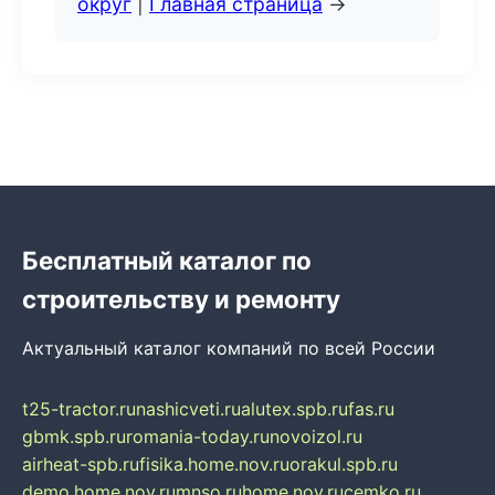
округ
|
Главная страница
→
Бесплатный каталог по
строительству и ремонту
Актуальный каталог компаний по всей России
t25-tractor.ru
nashicveti.ru
alutex.spb.ru
fas.ru
gbmk.spb.ru
romania-today.ru
novoizol.ru
airheat-spb.ru
fisika.home.nov.ru
orakul.spb.ru
demo.home.nov.ru
mnso.ru
home.nov.ru
cemko.ru