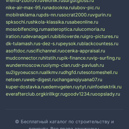
vrema-zdorov.ru
velonik.ru
surgutgloss.ru
nike-air-max-95.ru
nadookna.ru
lubov-pic.ru
mobilreklama.ru
pds-nn.ru
socrat2000.ru
vgurin.ru
spksochi.ru
shkola-klassika.ru
sabeonline.ru
mosoblfencing.ru
masteroptica.ru
lucomoria.ru
iration.ru
devanagari.ru
biblioverde.ru
igro-pictures.ru
dk-tulamash.ru
s-dez-s.ru
peysok.ru
blackcountess.ru
asoftdoc.ru
scifichannel.ru
ocenka-appraisal.ru
mudconnector.ru
hitstih.ru
pik-finance.ru
vip-surfing.ru
wundermoscow.ru
olymp-clan.ru
dr-pavlush.ru
su2lgyoeucscn.ru
allkmv.ru
dhgfd.ru
tesotomeshell.ru
netoen.ru
web-digest.ru
changanqiyuana07.ru
kuper-dostavka.ru
edemvgelen.ru
ytyt.ru
infoelektrik.ru
everafterclub.org
kirillkgr.ru
goodv1234.ru
oopslady.ru
© Бесплатный каталог по строительству и
ремонту. Все права защищены.