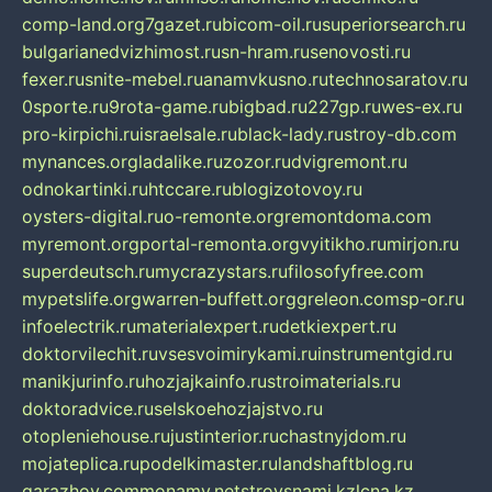
comp-land.org
7gazet.ru
bicom-oil.ru
superiorsearch.ru
bulgarianedvizhimost.ru
sn-hram.ru
senovosti.ru
fexer.ru
snite-mebel.ru
anamvkusno.ru
technosaratov.ru
0sporte.ru
9rota-game.ru
bigbad.ru
227gp.ru
wes-ex.ru
pro-kirpichi.ru
israelsale.ru
black-lady.ru
stroy-db.com
mynances.org
ladalike.ru
zozor.ru
dvigremont.ru
odnokartinki.ru
htccare.ru
blogizotovoy.ru
oysters-digital.ru
o-remonte.org
remontdoma.com
myremont.org
portal-remonta.org
vyitikho.ru
mirjon.ru
superdeutsch.ru
mycrazystars.ru
filosofyfree.com
mypetslife.org
warren-buffett.org
greleon.com
sp-or.ru
infoelectrik.ru
materialexpert.ru
detkiexpert.ru
doktorvilechit.ru
vsesvoimirykami.ru
instrumentgid.ru
manikjurinfo.ru
hozjajkainfo.ru
stroimaterials.ru
doktoradvice.ru
selskoehozjajstvo.ru
otopleniehouse.ru
justinterior.ru
chastnyjdom.ru
mojateplica.ru
podelkimaster.ru
landshaftblog.ru
garazhov.com
monamy.net
stroysnami.kz
lcna.kz