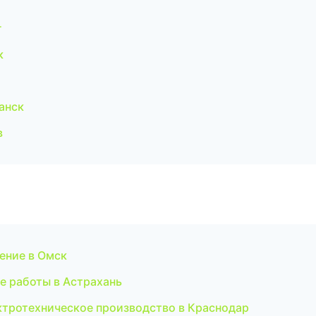
г
к
анск
в
ение в Омск
е работы в Астрахань
ктротехническое производство в Краснодар