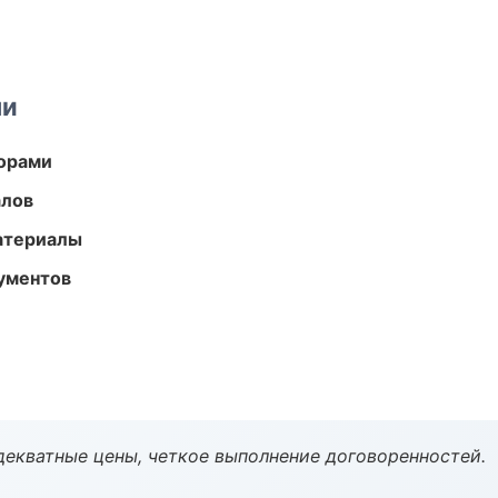
ми
торами
алов
атериалы
ументов
декватные цены, четкое выполнение договоренностей.