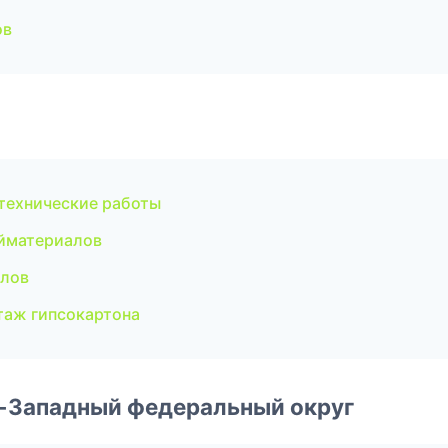
ов
технические работы
йматериалов
олов
аж гипсокартона
о-Западный федеральный округ