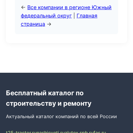
←
Все компании в регионе Южный
федеральный округ
|
Главная
страница
→
Бесплатный каталог по
строительству и ремонту
Актуальный каталог компаний по всей России
t25-tractor.ru
nashicveti.ru
alutex.spb.ru
fas.ru