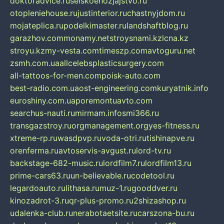
doktoradvice.ru
selskoehozjajstvo.ru
otopleniehouse.ru
justinterior.ru
chastnyjdom.ru
mojateplica.ru
podelkimaster.ru
landshaftblog.ru
garazhov.com
monamy.net
stroysnami.kz
lcna.kz
stroyu.kz
my-vesta.com
timeszp.com
avtoguru.net
zsmh.com.ua
allcelebsplasticsurgery.com
all-tattoos-for-men.com
poisk-auto.com
best-radio.com.ua
ost-engineering.com
kuryatnik.info
euroshiny.com.ua
poremontuavto.com
searchus-nauti.ru
mirmam.info
smi366.ru
transgazstroy.ru
orgmanagement.org
yes-fitness.ru
xtreme-rp.ru
wasdpvp.ru
voda-otri.ru
tishinapve.ru
orenferma.ru
avtoservis-avgust.ru
lord-tv.ru
backstage-682-music.ru
lordfilm7.ru
lordfilm13.ru
prime-cars63.ru
un-believable.ru
codetool.ru
legardoauto.ru
lithasa.ru
muz-1.ru
gooddver.ru
kinozadrot-3.ru
qr-plus-promo.ru
2shizashop.ru
udalenka-club.ru
nerabotaetsite.ru
carszona-bu.ru