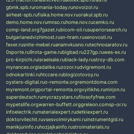
gbmk.spb.ru
romania-today.ru
novoizol.ru
airheat-spb.ru
fisika.home.nov.ru
orakul.spb.ru
demo.home.nov.ru
mnso.ru
home.nov.ru
cemko.ru
comp-land.org
7gazet.ru
bicom-oil.ru
superiorsearch.ru
bulgarianedvizhimost.ru
sn-hram.ru
senovosti.ru
fexer.ru
snite-mebel.ru
anamvkusno.ru
technosaratov.ru
0sporte.ru
9rota-game.ru
bigbad.ru
227gp.ru
wes-ex.ru
pro-kirpichi.ru
israelsale.ru
black-lady.ru
stroy-db.com
mynances.org
ladalike.ru
zozor.ru
dvigremont.ru
odnokartinki.ru
htccare.ru
blogizotovoy.ru
oysters-digital.ru
o-remonte.org
remontdoma.com
myremont.org
portal-remonta.org
vyitikho.ru
mirjon.ru
superdeutsch.ru
mycrazystars.ru
filosofyfree.com
mypetslife.org
warren-buffett.org
greleon.com
sp-or.ru
infoelectrik.ru
materialexpert.ru
detkiexpert.ru
doktorvilechit.ru
vsesvoimirykami.ru
instrumentgid.ru
manikjurinfo.ru
hozjajkainfo.ru
stroimaterials.ru