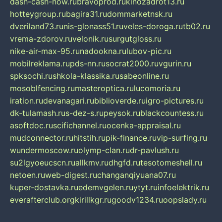
dash-cash-now.ru
bravoprod.ru
kinozadrot13.ru
hotteygroup.ru
bagira31.ru
dommarketnsk.ru
dveriland73.ru
nis-glonass51.ru
veles-doroga.ru
tb02.ru
vrema-zdorov.ru
velonik.ru
surgutgloss.ru
nike-air-max-95.ru
nadookna.ru
lubov-pic.ru
mobilreklama.ru
pds-nn.ru
socrat2000.ru
vgurin.ru
spksochi.ru
shkola-klassika.ru
sabeonline.ru
mosoblfencing.ru
masteroptica.ru
lucomoria.ru
iration.ru
devanagari.ru
biblioverde.ru
igro-pictures.ru
dk-tulamash.ru
s-dez-s.ru
peysok.ru
blackcountess.ru
asoftdoc.ru
scifichannel.ru
ocenka-appraisal.ru
mudconnector.ru
hitstih.ru
pik-finance.ru
vip-surfing.ru
wundermoscow.ru
olymp-clan.ru
dr-pavlush.ru
su2lgyoeucscn.ru
allkmv.ru
dhgfd.ru
tesotomeshell.ru
netoen.ru
web-digest.ru
changanqiyuana07.ru
kuper-dostavka.ru
edemvgelen.ru
ytyt.ru
infoelektrik.ru
everafterclub.org
kirillkgr.ru
goodv1234.ru
oopslady.ru